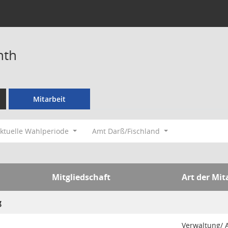
nth
Mitarbeit
ktuelle Wahlperiode
Amt Darß/Fischland
Mitgliedschaft
Art der Mit
g
Verwaltung/ A