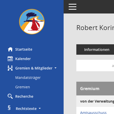
Toggle navigation
Robert Kori
Startseite
Informationen
Kalender
a
Gremien & Mitglieder
Mandatsträger
Gremien
Gremium
Recherche
von der Verwaltun
§
     Rechtstexte
Amtsausschuss