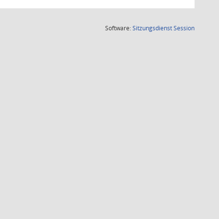
(Wird in
Software:
Sitzungsdienst
Session