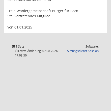
Freie Wählergemeinschaft Bürger für Born
Stellvertretendes Mitglied
von 01.01.2025
1 Satz
Software:
(Wird in
Letzte Änderung: 07.08.2026
Sitzungsdienst
Session
17:03:50