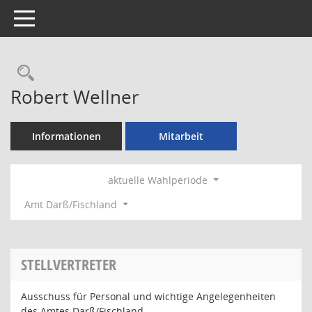
Toggle navigation
Rechercheauswahl
Robert Wellner
Informationen
Mitarbeit
aktuelle Wahlperiode
Amt Darß/Fischland
STELLVERTRETER
Ausschuss für Personal und wichtige Angelegenheiten
des Amtes Darß/Fischland