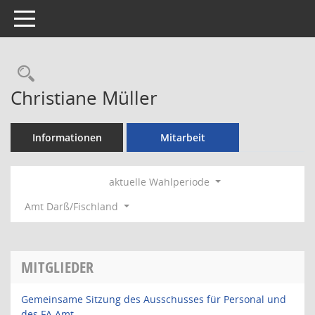
Toggle navigation
Rechercheauswahl
Christiane Müller
Informationen
Mitarbeit
aktuelle Wahlperiode
Amt Darß/Fischland
MITGLIEDER
Gemeinsame Sitzung des Ausschusses für Personal und
des FA Amt