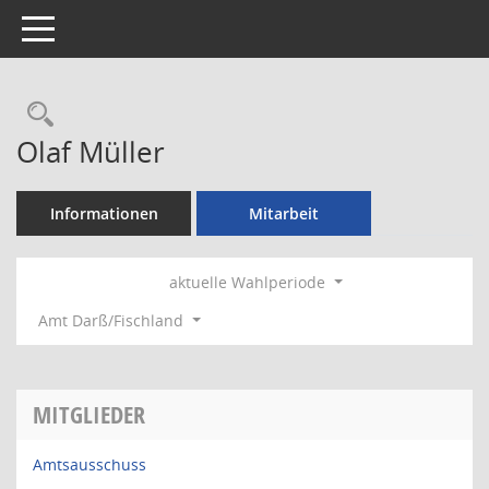
Toggle navigation
Rechercheauswahl
Olaf Müller
Informationen
Mitarbeit
aktuelle Wahlperiode
Amt Darß/Fischland
MITGLIEDER
Amtsausschuss