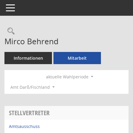
Toggle navigation
Rechercheauswahl
Mirco Behrend
Informationen
Mitarbeit
aktuelle Wahlperiode
Amt Darß/Fischland
STELLVERTRETER
Amtsausschuss