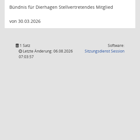
Bündnis für Dierhagen Stellvertretendes Mitglied
von 30.03.2026
1 Satz
Software:
(Wird in
Letzte Änderung: 06.08.2026
Sitzungsdienst
Session
07:03:57