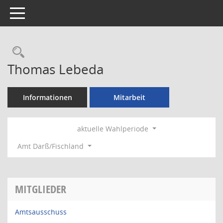
Toggle navigation
Rechercheauswahl
Thomas Lebeda
Informationen
Mitarbeit
aktuelle Wahlperiode
Amt Darß/Fischland
MITGLIEDER
Amtsausschuss