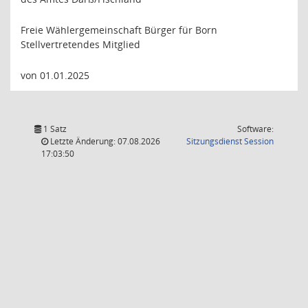
Freie Wählergemeinschaft Bürger für Born
Stellvertretendes Mitglied
von 01.01.2025
1 Satz
Software:
(Wird in
Letzte Änderung: 07.08.2026
Sitzungsdienst
Session
17:03:50