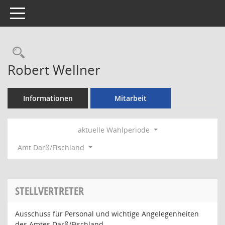
Toggle navigation
Rechercheauswahl
Robert Wellner
Informationen
Mitarbeit
aktuelle Wahlperiode
Amt Darß/Fischland
STELLVERTRETER
Ausschuss für Personal und wichtige Angelegenheiten
des Amtes Darß/Fischland