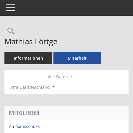
Toggle navigation
Rechercheauswahl
Mathias Löttge
Informationen
Mitarbeit
Alle Daten
Amt Darß/Fischland
MITGLIEDER
Amtsausschuss