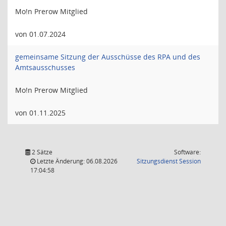
Mo!n Prerow Mitglied
von 01.07.2024
gemeinsame Sitzung der Ausschüsse des RPA und des
Amtsausschusses
Mo!n Prerow Mitglied
von 01.11.2025
2 Sätze
Software:
(Wird in
Letzte Änderung: 06.08.2026
Sitzungsdienst
Session
17:04:58