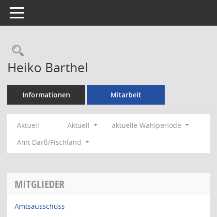
Toggle navigation
Rechercheauswahl
Heiko Barthel
Informationen
Mitarbeit
Aktuell
Aktuell
aktuelle Wahlperiode
Amt Darß/Fischland
MITGLIEDER
Amtsausschuss