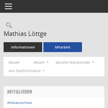
Toggle navigation
Rechercheauswahl
Mathias Löttge
Informationen
Mitarbeit
Aktuell
Aktuell
aktuelle Wahlperiode
Amt Darß/Fischland
MITGLIEDER
Amtsausschuss