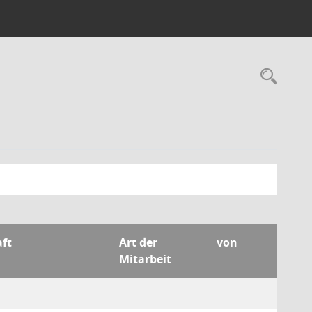
Rec
aft
Art der
von
Mitarbeit