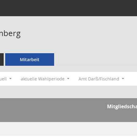
mberg
Mitarbeit
uell
aktuelle Wahlperiode
Amt Darß/Fischland
Mitgliedsch