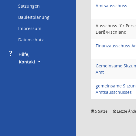
Amtsausschuss
Satzungen
Bauleitplanung
Ausschuss für Pers
Impressum
Darß/Fischland
Datenschutz
Finanzausschuss A
?
     Hilfe,
        Kontakt
Gemeinsame Sitzung
Amt
gemeinsame Sitzun
Amtsausschusses
5 Sätze
Letzte Ände