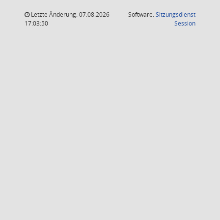
Letzte Änderung: 07.08.2026
Software:
Sitzungsdienst
(Wird in
17:03:50
Session