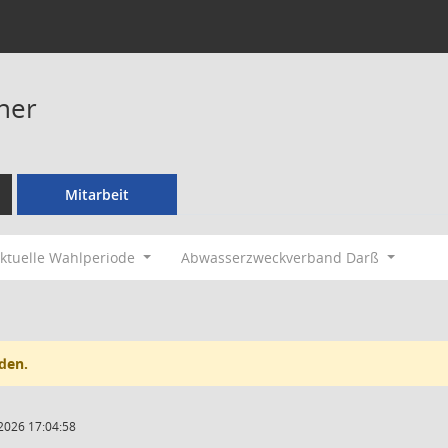
ner
Mitarbeit
ktuelle Wahlperiode
Abwasserzweckverband Darß
den.
2026 17:04:58