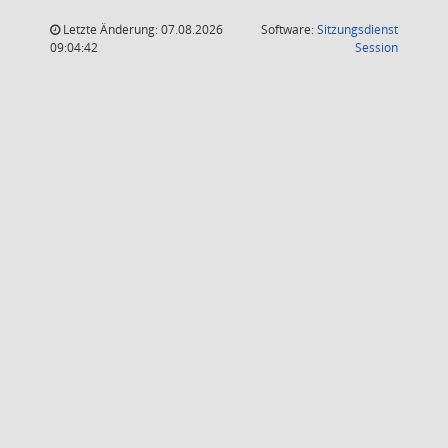
Letzte Änderung: 07.08.2026
Software:
Sitzungsdienst
(Wird in
09:04:42
Session