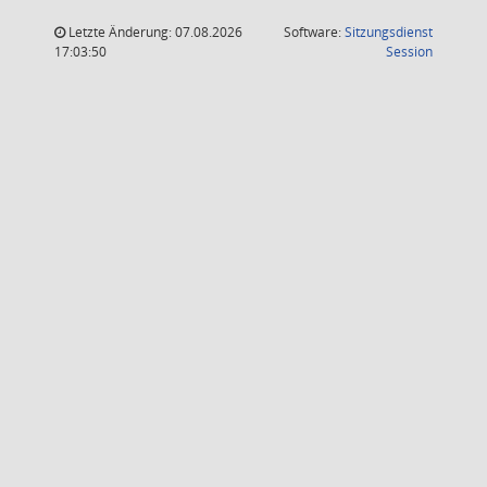
Letzte Änderung: 07.08.2026
Software:
Sitzungsdienst
(Wird in
17:03:50
Session