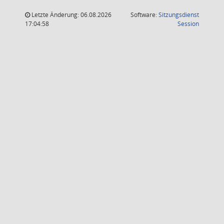
Letzte Änderung: 06.08.2026
Software:
Sitzungsdienst
(Wird in
17:04:58
Session