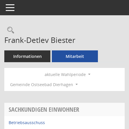
Toggle navigation
Rechercheauswahl
Frank-Detlev Biester
Informationen
Mitarbeit
aktuelle Wahlperiode
Gemeinde Ostseebad Dierhagen
SACHKUNDIGEN EINWOHNER
Betriebsausschuss