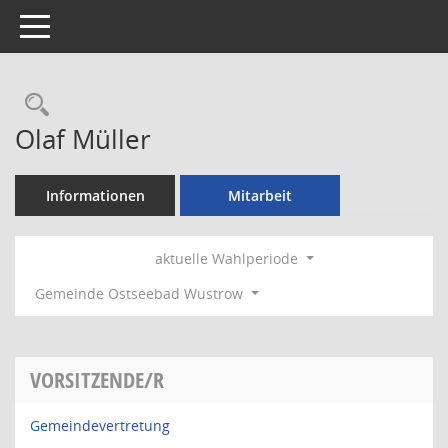
Toggle navigation
Rechercheauswahl
Olaf Müller
Informationen
Mitarbeit
aktuelle Wahlperiode
Gemeinde Ostseebad Wustrow
VORSITZENDE/R
Gemeindevertretung