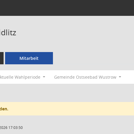
dlitz
Mitarbeit
ktuelle Wahlperiode
Gemeinde Ostseebad Wustrow
den.
2026 17:03:50