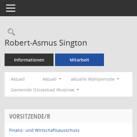
Toggle navigation
Rechercheauswahl
Robert-Asmus Sington
Informationen
Mitarbeit
Aktuell
Aktuell
aktuelle Wahlperiode
Gemeinde Ostseebad Wustrow
VORSITZENDE/R
Finanz- und Wirtschaftsausschuss