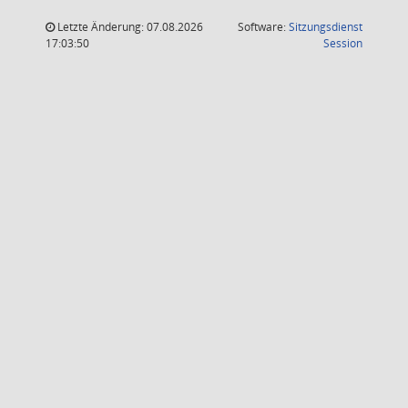
Letzte Änderung: 07.08.2026
Software:
Sitzungsdienst
(Wird in
17:03:50
Session