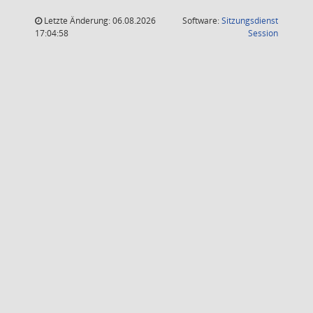
Letzte Änderung: 06.08.2026
Software:
Sitzungsdienst
(Wird in
17:04:58
Session