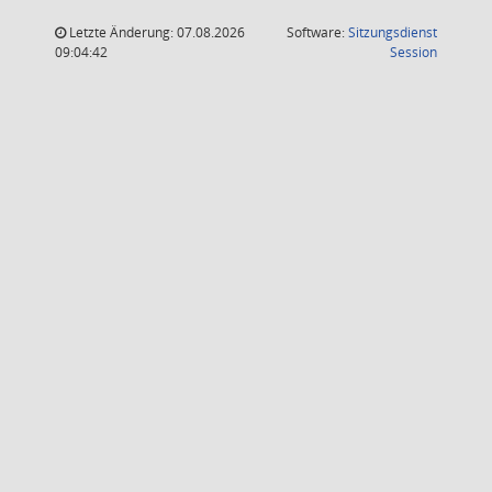
Letzte Änderung: 07.08.2026
Software:
Sitzungsdienst
(Wird in
09:04:42
Session