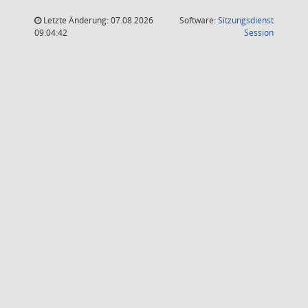
Letzte Änderung: 07.08.2026
Software:
Sitzungsdienst
(Wird in
09:04:42
Session