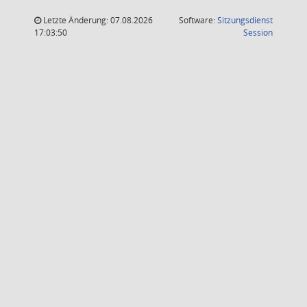
Letzte Änderung: 07.08.2026
Software:
Sitzungsdienst
(Wird in
17:03:50
Session