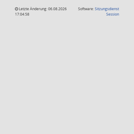
Letzte Änderung: 06.08.2026
Software:
Sitzungsdienst
(Wird in
17:04:58
Session