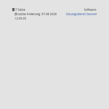
7 Sätze
Software:
(Wird in
Letzte Änderung: 07.08.2026
Sitzungsdienst
Session
12:03:35