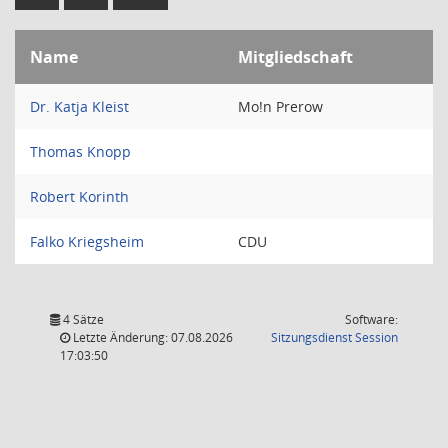
Name
Mitgliedschaft
Dr. Katja Kleist
Mo!n Prerow
Thomas Knopp
Robert Korinth
Falko Kriegsheim
CDU
4 Sätze
Software:
(Wird in
Letzte Änderung: 07.08.2026
Sitzungsdienst
Session
17:03:50