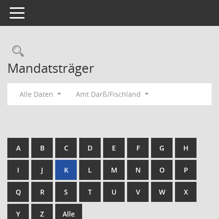
Toggle navigation
Rechercheauswahl
Mandatsträger
Alle Daten
Amt Darß/Fischland
A
B
C
D
E
F
G
H
I
J
K
L
M
N
O
P
Q
R
S
T
U
V
W
X
Y
Z
Alle