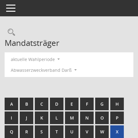
Toggle navigation
Rechercheauswahl
Mandatsträger
aktuelle Wahlperiode
Abwasserzweckverband Darß
A
B
C
D
E
F
G
H
I
J
K
L
M
N
O
P
Q
R
S
T
U
V
W
X