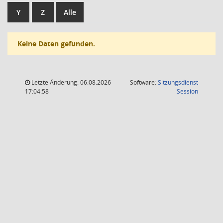
Y
Z
Alle
Keine Daten gefunden.
Letzte Änderung: 06.08.2026
Software:
Sitzungsdienst
(Wird in
17:04:58
Session