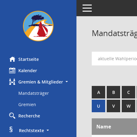
Toggle navigation
Mandatsträ
aktuelle Wahlperi
Startseite
Kalender
Gremien & Mitglieder
A
B
C
Mandatsträger
Gremien
U
V
W
Recherche
Name
§
     Rechtstexte