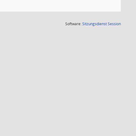
(Wird in
Software:
Sitzungsdienst
Session