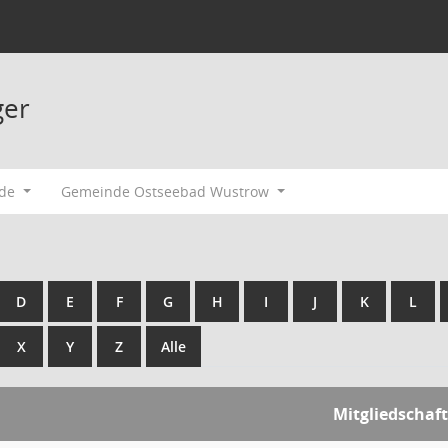
ger
ode
Gemeinde Ostseebad Wustrow
D
E
F
G
H
I
J
K
L
X
Y
Z
Alle
Mitgliedschaft