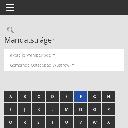
Toggle navigation
Rechercheauswahl
Mandatsträger
aktuelle Wahlperiode
Gemeinde Ostseebad Wustrow
A
B
C
D
E
F
G
H
I
J
K
L
M
N
O
P
Q
R
S
T
U
V
W
X