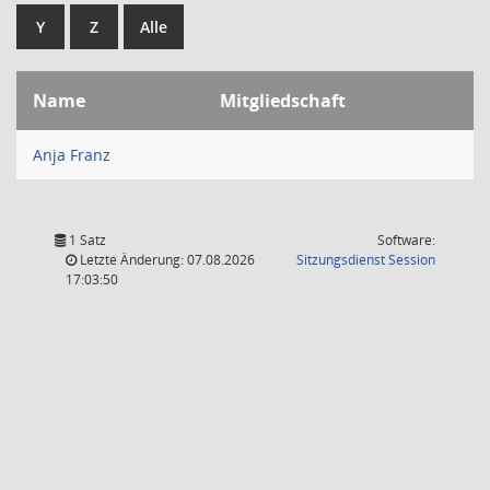
Y
Z
Alle
Name
Mitgliedschaft
Anja Franz
1 Satz
Software:
(Wird in
Letzte Änderung: 07.08.2026
Sitzungsdienst
Session
17:03:50