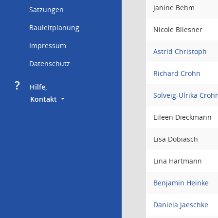
Janine Behm
Satzungen
Bauleitplanung
Nicole Bliesner
Impressum
Astrid Christoph
Datenschutz
Richard Crohn
?
     Hilfe,
Solveig-Ulrika Croh
        Kontakt
Eileen Dieckmann
Lisa Dobiasch
Lina Hartmann
Benjamin Heinke
Daniela Jaeschke