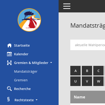
Toggle navigation
Mandatsträ
aktuelle Wahlperi
Startseite
Kalender
Gremien & Mitglieder
A
B
C
Mandatsträger
Gremien
U
V
W
Recherche
Name
§
     Rechtstexte