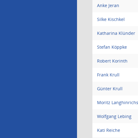
Anke Jeran
Silke Kischkel
Katharina Klünder
Stefan Köppke
Robert Korinth
Frank Krull
Günter Krull
Moritz Langhinrich
Wolfgang Lebing
Kati Reiche