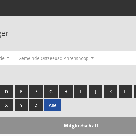
ger
ode
Gemeinde Ostseebad Ahrenshoop
D
E
F
G
H
I
J
K
L
X
Y
Z
Alle
Mitgliedschaft