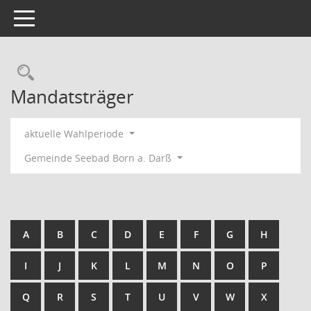
Toggle navigation
Rechercheauswahl
Mandatsträger
aktuelle Wahlperiode
Gemeinde Seebad Born a. Darß
A
B
C
D
E
F
G
H
I
J
K
L
M
N
O
P
Q
R
S
T
U
V
W
X