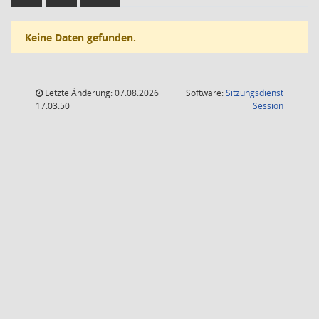
Keine Daten gefunden.
Letzte Änderung: 07.08.2026
Software:
Sitzungsdienst
(Wird in
17:03:50
Session