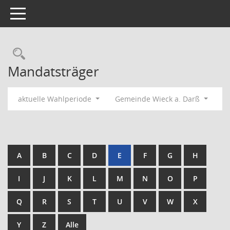
Toggle navigation
Rechercheauswahl
Mandatsträger
aktuelle Wahlperiode
Gemeinde Wieck a. Darß
A
B
C
D
E
F
G
H
I
J
K
L
M
N
O
P
Q
R
S
T
U
V
W
X
Y
Z
Alle