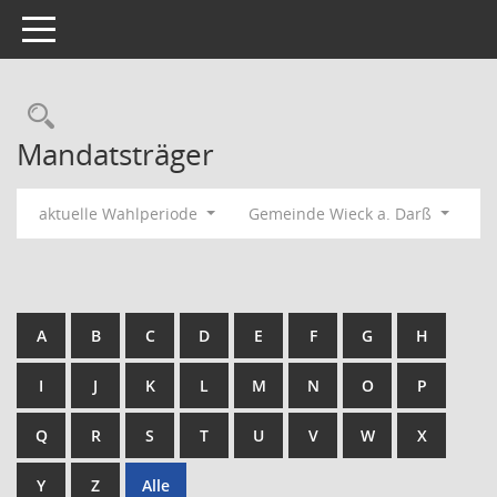
Toggle navigation
Rechercheauswahl
Mandatsträger
aktuelle Wahlperiode
Gemeinde Wieck a. Darß
A
B
C
D
E
F
G
H
I
J
K
L
M
N
O
P
Q
R
S
T
U
V
W
X
Y
Z
Alle