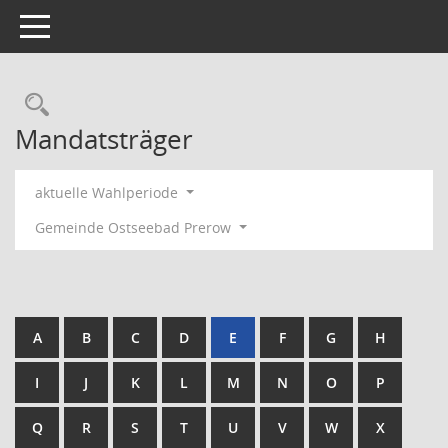
Toggle navigation
Rechercheauswahl
Mandatsträger
aktuelle Wahlperiode
Gemeinde Ostseebad Prerow
A
B
C
D
E
F
G
H
I
J
K
L
M
N
O
P
Q
R
S
T
U
V
W
X