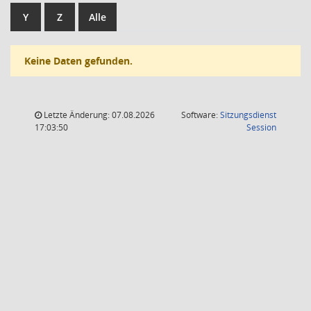
Y
Z
Alle
Keine Daten gefunden.
Letzte Änderung: 07.08.2026
Software:
Sitzungsdienst
(Wird in
17:03:50
Session