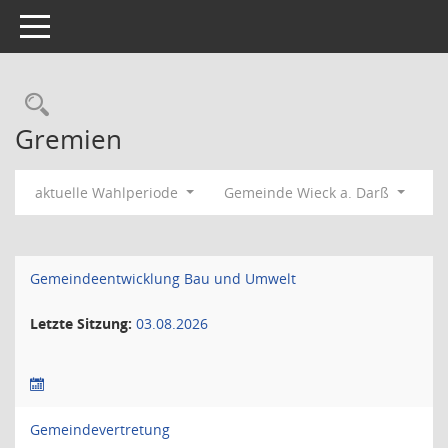
Toggle navigation
Rechercheauswahl
Gremien
aktuelle Wahlperiode
Gemeinde Wieck a. Darß
Gemeindeentwicklung Bau und Umwelt
Letzte Sitzung:
03.08.2026
Gemeindevertretung