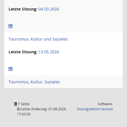
Letzte Sitzung:
04.03.2026
Tourismus, Kultur und Soziales
Letzte Sitzung:
13.05.2026
Tourismus, Kultur, Soziales
7 Sätze
Software:
(Wird in
Letzte Änderung: 07.08.2026
Sitzungsdienst
Session
17:03:50